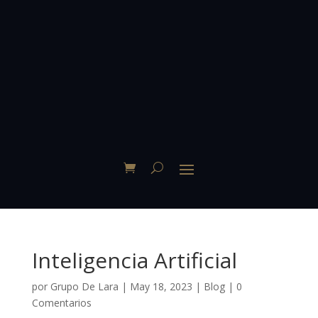
Inteligencia Artificial
por
Grupo De Lara
|
May 18, 2023
|
Blog
|
0
Comentarios