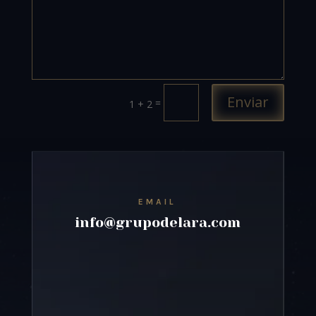
Enviar
=
1 + 2
EMAIL
info@grupodelara.com