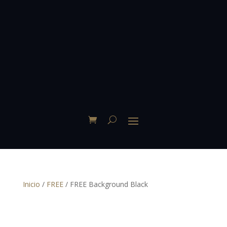
Inicio
/
FREE
/ FREE Background Black